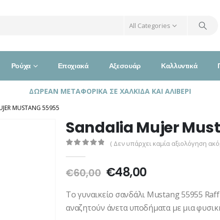
All Categories
Ρούχα
Εποχιακά
Αξεσουάρ
Καλλυντικά
ΔΩΡΕΑΝ ΜΕΤΑΦΟΡΙΚΑ ΣΕ ΧΑΛΚΙΔΑ ΚΑΙ ΑΛΙΒΕΡΙ
UJER MUSTANG 55955
Sandalia Mujer Mus
( Δεν υπάρχει καμία αξιολόγηση ακόμ
0
out of 5
Original
Η
€
48,00
€
60,00
price
τρέχουσα
was:
τιμή
Το γυναικείο σανδάλι Mustang 55955 Raffi
€60,00.
είναι:
αναζητούν άνετα υποδήματα με μια φυσική
€48,00.