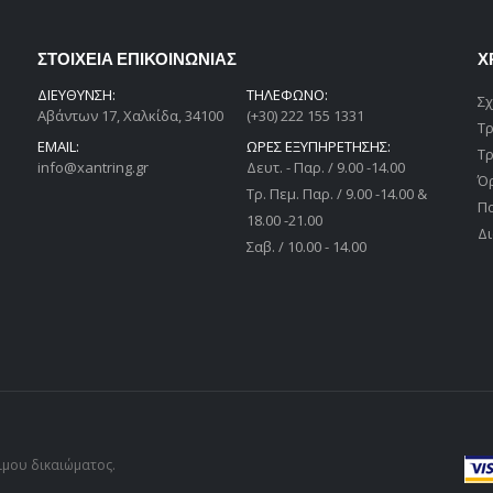
ΣΤΟΙΧΕΙΑ ΕΠΙΚΟΙΝΩΝΙΑΣ
Χ
ΔΙΕΎΘΥΝΣΗ:
ΤΗΛΕΦΩΝΟ:
Σχ
Αβάντων 17, Χαλκίδα, 34100
(+30) 222 155 1331
Τ
EMAIL:
ΩΡΕΣ ΕΞΥΠΗΡΕΤΗΣΗΣ:
Τ
info@xantring.gr
Δευτ. - Παρ. / 9.00 -14.00
Ό
Tρ. Πεμ. Παρ. / 9.00 -14.00 &
Π
18.00 -21.00
Δι
Σαβ. / 10.00 - 14.00
μιμου δικαιώματος.