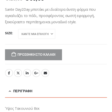
price
τρέχουσα
was:
τιμή
Sante Day2Day μποτάκι με ιδιαίτερα άνετη φόρμα που
€129,00.
είναι:
αγκαλιάζει το πόδι, προσφέροντας σωστή εφαρμογή,
€65,00.
ξεκούραστο περπάτημα και μοναδικό style.
SIZE
ΠΡΟΣΘΉΚΗ ΣΤΟ ΚΑΛΆΘΙ
ΠΕΡΙΓΡΑΦΉ
Ύψος Τακουνιού 8εκ