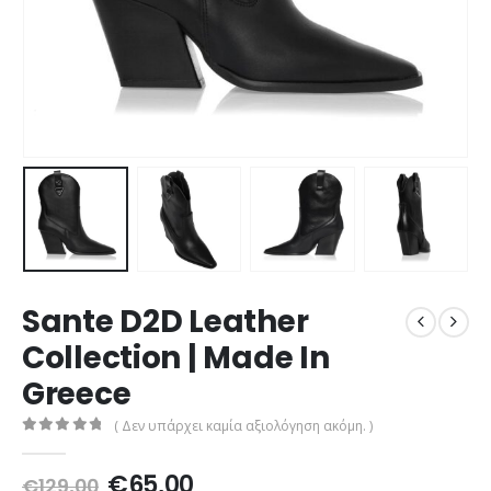
Sante D2D Leather
Collection | Made In
Greece
( Δεν υπάρχει καμία αξιολόγηση ακόμη. )
0
out of 5
Original
Η
€
65,00
€
129,00