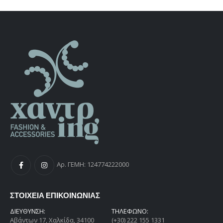
€115,00.
είναι:
€92,00.
Αρ. ΓΕΜΗ: 124774222000
ΣΤΟΙΧΕΙΑ ΕΠΙΚΟΙΝΩΝΙΑΣ
ΔΙΕΎΘΥΝΣΗ:
ΤΗΛΕΦΩΝΟ:
Αβάντων 17, Χαλκίδα, 34100
(+30) 222 155 1331