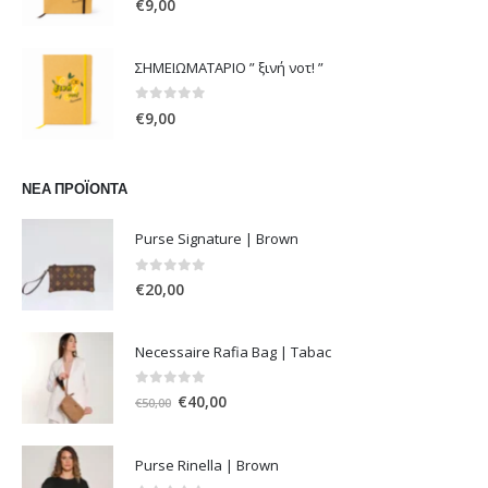
€
9,00
ΣΗΜΕΙΩΜΑΤΑΡΙΟ ” ξινή νοτ! ”
0
out of 5
€
9,00
ΝΈΑ ΠΡΟΪΌΝΤΑ
Purse Signature | Brown
0
out of 5
€
20,00
Necessaire Rafia Bag | Tabac
0
out of 5
Original
Η
€
40,00
€
50,00
price
τρέχουσα
was:
τιμή
Purse Rinella | Brown
€50,00.
είναι: