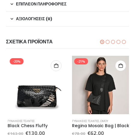
ΕΠΙΠΛΈΟΝ ΠΛΗΡΟΦΟΡΊΕΣ
ΑΞΙΟΛΟΓΉΣΕΙΣ (0)
ΣΧΕΤΙΚΆ ΠΡΟΪΌΝΤΑ
-20%
-21%
ΓΥΝΑΙΚΕΊΕΣ ΤΣΆΝΤΕΣ
ΓΥΝΑΙΚΕΊΕΣ ΤΣΆΝΤΕΣ
,
ΏΜΟΥ
Black Chess Fluffy
Regina Mosaic Bag | Black
Original
Η
Original
Η
€
130,00
€
62,00
€
163,00
€
78,00