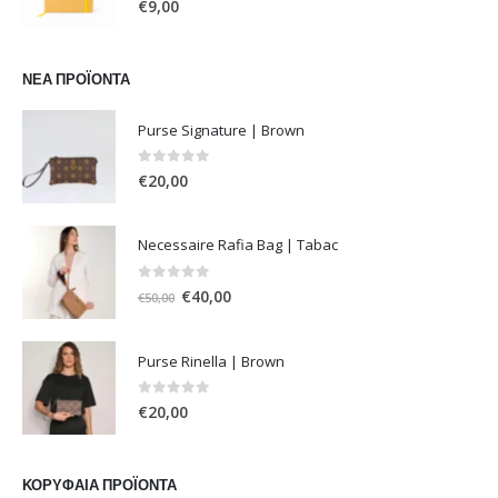
€
9,00
ΝΈΑ ΠΡΟΪΌΝΤΑ
Purse Signature | Brown
0
out of 5
€
20,00
Necessaire Rafia Bag | Tabac
0
out of 5
Original
Η
€
40,00
€
50,00
price
τρέχουσα
was:
τιμή
Purse Rinella | Brown
€50,00.
είναι:
€40,00.
0
out of 5
€
20,00
ΚΟΡΥΦΑΊΑ ΠΡΟΪΌΝΤΑ