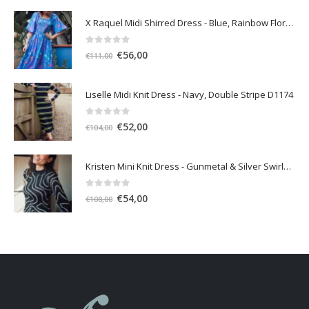
X Raquel Midi Shirred Dress - Blue, Rainbow Floral Vine
0
out of 5
Original
Η
€
56,00
€
111,00
price
τρέχουσα
was:
τιμή
Liselle Midi Knit Dress - Navy, Double Stripe D1174
€111,00.
είναι:
€56,00.
0
out of 5
Original
Η
€
52,00
€
104,00
price
τρέχουσα
was:
τιμή
Kristen Mini Knit Dress - Gunmetal & Silver Swirls D1196
€104,00.
είναι:
€52,00.
0
out of 5
Original
Η
€
54,00
€
108,00
price
τρέχουσα
was:
τιμή
€108,00.
είναι:
€54,00.