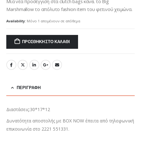
was:
τιμή
Μία νέα προσέγγιση στα clutch bags κάνει το Big
€115,00.
είναι:
Marshmallow το απόλυτο fashion item του φετινού χειμώνα.
€81,00.
Availability:
Μόνο 1 απομένουν σε απόθεμα
ΠΡΟΣΘΉΚΗ ΣΤΟ ΚΑΛΆΘΙ
ΠΕΡΙΓΡΑΦΉ
Διαστάσεις:30*17*12
Δυνατότητα αποστολής με BOX NOW έπειτα από τηλεφωνική
επικοινωνία στο 2221 551331.