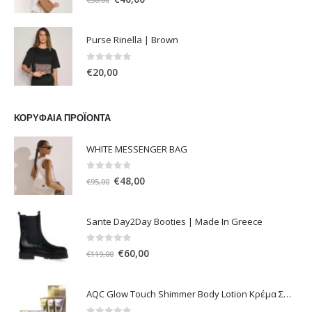
price
τρέχουσα
was:
τιμή
Purse Rinella | Brown
€50,00.
είναι:
€40,00.
0
out of 5
€
20,00
ΚΟΡΥΦΑΊΑ ΠΡΟΪΌΝΤΑ
WHITE MESSENGER BAG
0
out of 5
Original
Η
€
48,00
€
95,00
price
τρέχουσα
was:
τιμή
Sante Day2Day Booties | Made In Greece
€95,00.
είναι:
€48,00.
0
out of 5
Original
Η
€
60,00
€
119,00
price
τρέχουσα
was:
τιμή
AQC Glow Touch Shimmer Body Lotion Κρέμα Σώματος με Shimmer 236ml
€119,00.
είναι: