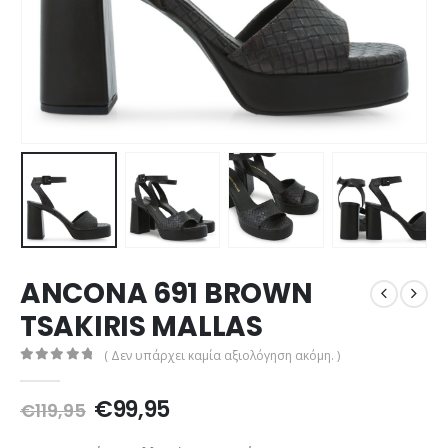
ANCONA 691 BROWN
TSAKIRIS MALLAS
( Δεν υπάρχει καμία αξιολόγηση ακόμη. )
0
out of 5
Original
Η
€
99,95
€
119,95
price
τρέχουσα