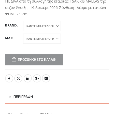
was:
τιμή
ΠΕΔΙΛΑ από τη συλλογή της εταιρίας TSAKIRIS MALLAS της
€119,95.
είναι:
σεζόν Άνοιξη – Καλοκαίρι 2026. Σύνθεση : Δέρμα με τακούνι
€99,95.
ΨΗΛΟ – 9 cm
BRAND
SIZE
ΠΡΟΣΘΉΚΗ ΣΤΟ ΚΑΛΆΘΙ
ΠΕΡΙΓΡΑΦΉ